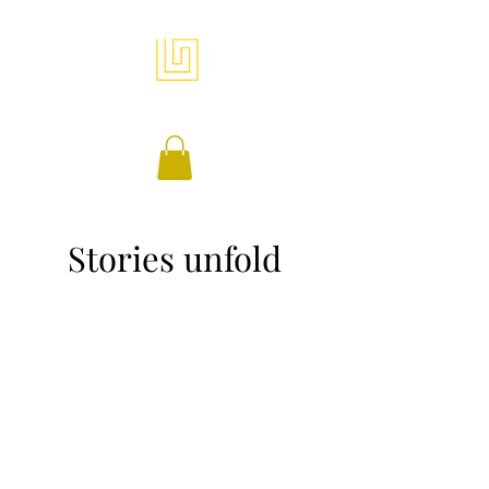
Toneelkring Labyrint Elewijt
Stories unfold